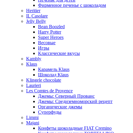
Фирменное печенье с шоколадом
Heritier
IL Casolare
Jelly Belly
Bean Boozled
Harry Potter
Super Heroes
Весовые
Игры
Классические вкусы
Kambly
Klaus
Карамель Klaus
Шоколад Klaus
Klingele chocolate
Laurieri
Les Comtes de Provence
Джемы: Северный Прованс
Джемы: Средиземноморский рецепт
Органические джемы
Суперфуды
Limmi
Majani
Конфеты шоколадные FIAT Cremino