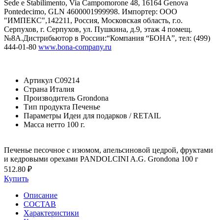
Sede e Stabilimento, Via Campomorone 48, 16164 Genova
Pontedecimo, GLN 4600001999998. Импортер: ООО
"ИМПЕКС",142211, Россия, Московская область, г.о.
Серпухов, г. Серпухов, ул. Пушкина, д.9, этаж 4 помещ.
№8А.Дистрибьютор в России:“Компания “БОНА”, тел: (499)
444-01-80
www.bona-company.ru
Артикул
C09214
Страна
Италия
Производитель
Grondona
Тип продукта
Печенье
Параметры
Идеи для подарков / RETAIL
Масса нетто
100 г.
Печенье песочное с изюмом, апельсиновой цедрой, фруктами
и кедровыми орехами PANDOLCINI A.G. Grondona 100 г
512.80 ₽
Купить
Описание
СОСТАВ
Характеристики