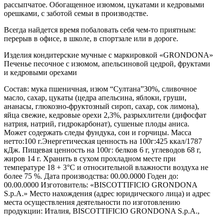
рассыпчатое. Обогащенное изюмом, цукатами и кедровыми
орешками, с заботой семьи в производстве.
Всегда найдется время побаловать себя чем-то приятным:
перерыв в офисе, в школе, в спортзале или в дороге.
Изделия кондитерские мучные с маркировкой «GRONDONA»
Печенье песочное с изюмом, апельсиновой цедрой, фруктами
и кедровыми орехами
Состав: мука пшеничная, изюм “Султана”30%, сливочное
масло, сахар, цукаты (цедра апельсина, яблоки, груши,
ананасы, глюкозно-фруктозный сироп, сахар, сок лимона),
яйца свежие, кедровые орехи 2,3%, разрыхлители (дифосфат
натрия, натрий, гидрокарбонат), сушеные плоды аниса.
Может содержать следы фундука, сои и горчицы. Масса
нетто:100 г.Энергетическая ценность на 100г:425 ккал/1787
кДж. Пищевая ценность на 100г: белков 6 г, углеводов 68 г,
жиров 14 г. Хранить в сухом прохладном месте при
температуре 18 + 3°С и относительной влажности воздуха не
более 75 %. Дата производства: 00.00.0000 Годен до:
00.00.0000 Изготовитель: «BISCOTTIFICIO GRONDONA
S.p.A.» Место нахождения (адрес юридического лица) и адрес
места осуществления деятельности по изготовлению
продукции: Италия, BISCOTTIFICIO GRONDONA S.p.A.,