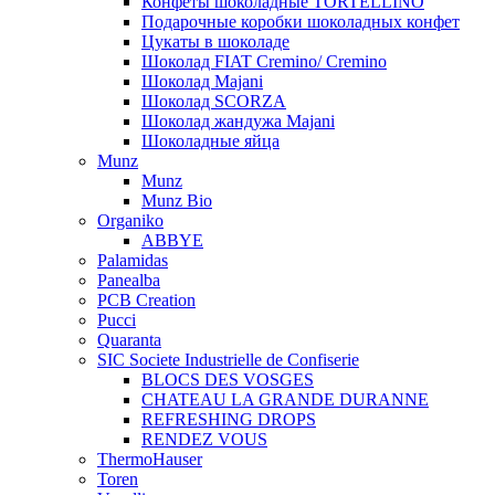
Конфеты шоколадные TORTELLINO
Подарочные коробки шоколадных конфет
Цукаты в шоколаде
Шоколад FIAT Cremino/ Cremino
Шоколад Majani
Шоколад SCORZA
Шоколад жандужа Majani
Шоколадные яйца
Munz
Munz
Munz Bio
Organiko
ABBYE
Palamidas
Panealba
PCB Creation
Pucci
Quaranta
SIC Societe Industrielle de Confiserie
BLOCS DES VOSGES
CHATEAU LA GRANDE DURANNE
REFRESHING DROPS
RENDEZ VOUS
ThermoHauser
Toren