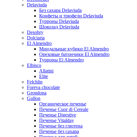
Delaviuda
Без сахара Delaviuda
Конфеты и трюфели Delaviuda
Турроны Delaviuda
Шоколад Delaviuda
Desobry
Dolciaria
El Almendro
Миндальные кубики El Almendro
Ореховые батончики El Almendro
Турроны El Almendro
Elbisco
Allatini
Elite
Felchlin
Foreva chocolate
Grondona
Gullon
Органическое печенье
Печенье Cuor di Cereale
Печенье Digestive
Печенье Vitalday
Печенье без глютена
Печенье без сахара
Печенье для детей