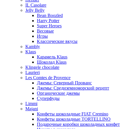
IL Casolare
Jelly Belly
Bean Boozled
Harry Potter
Super Heroes
Весовые
Игры
Классические вкусы
Kambly
Klaus
Карамель Klaus
Шоколад Klaus
Klingele chocolate
Laurieri
Les Comtes de Provence
Джемы: Северный Прованс
Джемы: Средиземноморский рецепт
Органические джемы
Суперфуды
Limmi
Majani
Конфеты шоколадные FIAT Cremino
Конфеты шоколадные TORTELLINO
Подарочные коробки шоколадных конфет