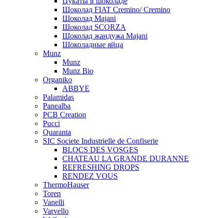
Цукаты в шоколаде
Шоколад FIAT Cremino/ Cremino
Шоколад Majani
Шоколад SCORZA
Шоколад жандужа Majani
Шоколадные яйца
Munz
Munz
Munz Bio
Organiko
ABBYE
Palamidas
Panealba
PCB Creation
Pucci
Quaranta
SIC Societe Industrielle de Confiserie
BLOCS DES VOSGES
CHATEAU LA GRANDE DURANNE
REFRESHING DROPS
RENDEZ VOUS
ThermoHauser
Toren
Vanelli
Varvello