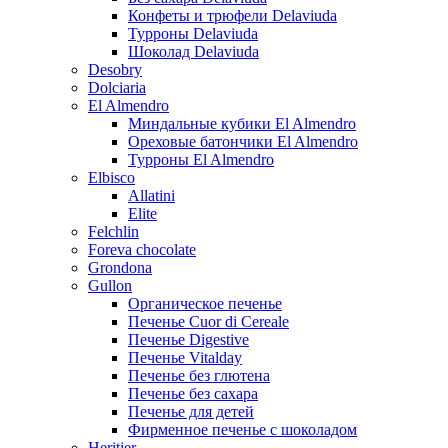
Конфеты и трюфели Delaviuda
Турроны Delaviuda
Шоколад Delaviuda
Desobry
Dolciaria
El Almendro
Миндальные кубики El Almendro
Ореховые батончики El Almendro
Турроны El Almendro
Elbisco
Allatini
Elite
Felchlin
Foreva chocolate
Grondona
Gullon
Органическое печенье
Печенье Cuor di Cereale
Печенье Digestive
Печенье Vitalday
Печенье без глютена
Печенье без сахара
Печенье для детей
Фирменное печенье с шоколадом
Heritier