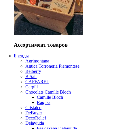
Ассортимент товаров
Бренды
Agrimontana
Antica Torroneria Piemontese
Belberry
BiSalt
CAFFAREL
Cargill
Chocolats Camille Bloch
Camille Bloch
Ragusa
Cristalco
DeBuyer
DecoRelief
Delaviuda
Без сахара Delaviuda