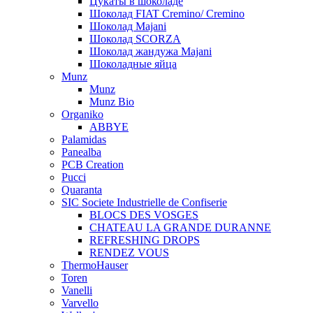
Цукаты в шоколаде
Шоколад FIAT Cremino/ Cremino
Шоколад Majani
Шоколад SCORZA
Шоколад жандужа Majani
Шоколадные яйца
Munz
Munz
Munz Bio
Organiko
ABBYE
Palamidas
Panealba
PCB Creation
Pucci
Quaranta
SIC Societe Industrielle de Confiserie
BLOCS DES VOSGES
CHATEAU LA GRANDE DURANNE
REFRESHING DROPS
RENDEZ VOUS
ThermoHauser
Toren
Vanelli
Varvello