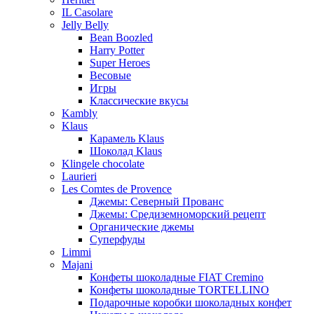
IL Casolare
Jelly Belly
Bean Boozled
Harry Potter
Super Heroes
Весовые
Игры
Классические вкусы
Kambly
Klaus
Карамель Klaus
Шоколад Klaus
Klingele chocolate
Laurieri
Les Comtes de Provence
Джемы: Северный Прованс
Джемы: Средиземноморский рецепт
Органические джемы
Суперфуды
Limmi
Majani
Конфеты шоколадные FIAT Cremino
Конфеты шоколадные TORTELLINO
Подарочные коробки шоколадных конфет