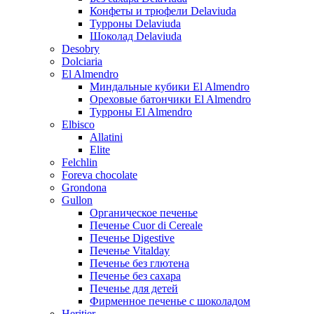
Конфеты и трюфели Delaviuda
Турроны Delaviuda
Шоколад Delaviuda
Desobry
Dolciaria
El Almendro
Миндальные кубики El Almendro
Ореховые батончики El Almendro
Турроны El Almendro
Elbisco
Allatini
Elite
Felchlin
Foreva chocolate
Grondona
Gullon
Органическое печенье
Печенье Cuor di Cereale
Печенье Digestive
Печенье Vitalday
Печенье без глютена
Печенье без сахара
Печенье для детей
Фирменное печенье с шоколадом
Heritier