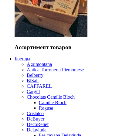
Ассортимент товаров
Бренды
Agrimontana
Antica Torroneria Piemontese
Belberry
BiSalt
CAFFAREL
Cargill
Chocolats Camille Bloch
Camille Bloch
Ragusa
Cristalco
DeBuyer
DecoRelief
Delaviuda
Без сахара Delaviuda