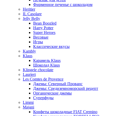
Фирменное печенье с шоколадом
Heritier
IL Casolare
Jelly Belly
Bean Boozled
Harry Potter
Super Heroes
Весовые
Игры
Классические вкусы
Kambly
Klaus
Карамель Klaus
Шоколад Klaus
Klingele chocolate
Laurieri
Les Comtes de Provence
Джемы: Северный Прованс
Джемы: Средиземноморский рецепт
Органические джемы
Суперфуды
Limmi
Majani
Конфеты шоколадные FIAT Cremino