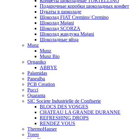
Конфеты шоколадные TORTELLINO
Подарочные коробки шоколадных конфет
Цукаты в шоколаде
Шоколад FIAT Cremino/ Cremino
Шоколад Majani
Шоколад SCORZA
Шоколад жандужа Majani
Шоколадные яйца
Munz
Munz
Munz Bio
Organiko
ABBYE
Palamidas
Panealba
PCB Creation
Pucci
Quaranta
SIC Societe Industrielle de Confiserie
BLOCS DES VOSGES
CHATEAU LA GRANDE DURANNE
REFRESHING DROPS
RENDEZ VOUS
ThermoHauser
Toren