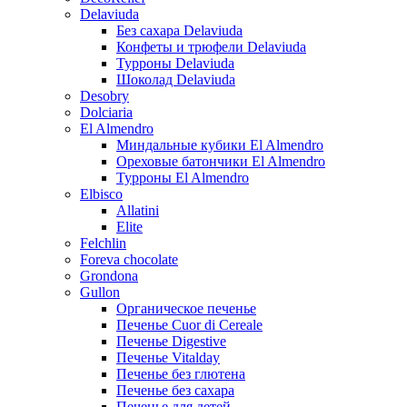
Delaviuda
Без сахара Delaviuda
Конфеты и трюфели Delaviuda
Турроны Delaviuda
Шоколад Delaviuda
Desobry
Dolciaria
El Almendro
Миндальные кубики El Almendro
Ореховые батончики El Almendro
Турроны El Almendro
Elbisco
Allatini
Elite
Felchlin
Foreva chocolate
Grondona
Gullon
Органическое печенье
Печенье Cuor di Cereale
Печенье Digestive
Печенье Vitalday
Печенье без глютена
Печенье без сахара
Печенье для детей