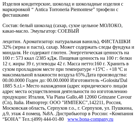
Изделия кондитерские, шоколад и шоколадные изделия с
маркировкой “ Antica Torroneria Piemontese” трюфели с
фисташками
Состав: белый шоколад (сахар, сухое цельное МОЛОКО,
какао-масло. Эмульгатор: СОЕВЫЙ
лецитин. Ароматизатор: натуральная ваниль), ФИСТАШКИ
32% (зерна и паста), сахар. Может содержать следы фундука и
миндаля. Не содержит глютен. Энергетическая ценность на
100 г: 573 ккал /2385 кДж. Пищевая ценность на 100 г: белки
12 г, жиры 39 г, углеводы 42 г. Масса нетто:160 г. Хранить в
сухом прохладном месте при температуре +15ºС - +18 ºС и
максимальной влажности воздуха 65%.Дата производства:
00.00.0000 Годен до: 00.00.0000 Изготовитель «Golosita'Dal
1885 S.r.l.» Место нахождения (адрес юридического лица)и
адрес места осуществления деятельности по изготовлению
продукции: Италия, Via Piana Gallo,48 12060 Grinzane Cavour
(Cn), Italia. Импортер: ООО "ИМПЕКС",142211, Россия,
Московская область, Серпухов г.о., г. Серпухов, ул. Пушкина,
д.9, этаж 4 помещ. №8А. Дистрибьютор в России: «Компания
“БОНА” Тел.:(499) 444-01-80
www.bona-company.ru