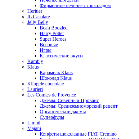
Фирменное печенье с шоколадом
Heritier
IL Casolare
Jelly Belly
Bean Boozled
Harry Potter
Super Heroes
Весовые
Игры
Классические вкусы
Kambly
Klaus
Карамель Klaus
Шоколад Klaus
Klingele chocolate
Laurieri
Les Comtes de Provence
Джемы: Северный Прованс
Джемы: Средиземноморский рецепт
Органические джемы
Суперфуды
Limmi
Majani
Конфеты шоколадные FIAT Cremino