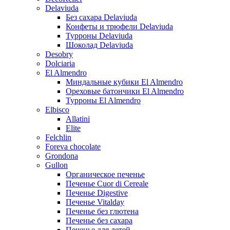
Delaviuda
Без сахара Delaviuda
Конфеты и трюфели Delaviuda
Турроны Delaviuda
Шоколад Delaviuda
Desobry
Dolciaria
El Almendro
Миндальные кубики El Almendro
Ореховые батончики El Almendro
Турроны El Almendro
Elbisco
Allatini
Elite
Felchlin
Foreva chocolate
Grondona
Gullon
Органическое печенье
Печенье Cuor di Cereale
Печенье Digestive
Печенье Vitalday
Печенье без глютена
Печенье без сахара
Печенье для детей