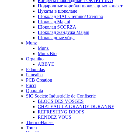
Конфеты шоколадные TORTELLINO
Подарочные коробки шоколадных конфет
Цукаты в шоколаде
Шоколад FIAT Cremino/ Cremino
Шоколад Majani
Шоколад SCORZA
Шоколад жандужа Majani
Шоколадные яйца
Munz
Munz
Munz Bio
Organiko
ABBYE
Palamidas
Panealba
PCB Creation
Pucci
Quaranta
SIC Societe Industrielle de Confiserie
BLOCS DES VOSGES
CHATEAU LA GRANDE DURANNE
REFRESHING DROPS
RENDEZ VOUS
ThermoHauser
Toren