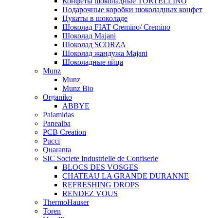
Конфеты шоколадные TORTELLINO
Подарочные коробки шоколадных конфет
Цукаты в шоколаде
Шоколад FIAT Cremino/ Cremino
Шоколад Majani
Шоколад SCORZA
Шоколад жандужа Majani
Шоколадные яйца
Munz
Munz
Munz Bio
Organiko
ABBYE
Palamidas
Panealba
PCB Creation
Pucci
Quaranta
SIC Societe Industrielle de Confiserie
BLOCS DES VOSGES
CHATEAU LA GRANDE DURANNE
REFRESHING DROPS
RENDEZ VOUS
ThermoHauser
Toren