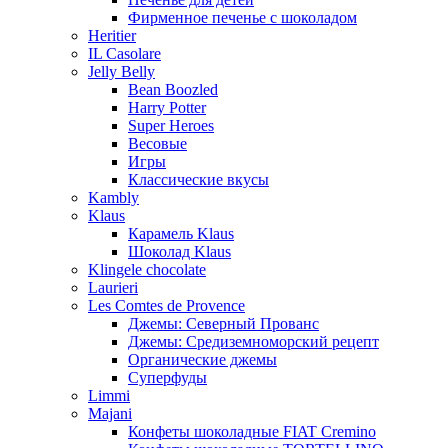
Фирменное печенье с шоколадом
Heritier
IL Casolare
Jelly Belly
Bean Boozled
Harry Potter
Super Heroes
Весовые
Игры
Классические вкусы
Kambly
Klaus
Карамель Klaus
Шоколад Klaus
Klingele chocolate
Laurieri
Les Comtes de Provence
Джемы: Северный Прованс
Джемы: Средиземноморский рецепт
Органические джемы
Суперфуды
Limmi
Majani
Конфеты шоколадные FIAT Cremino