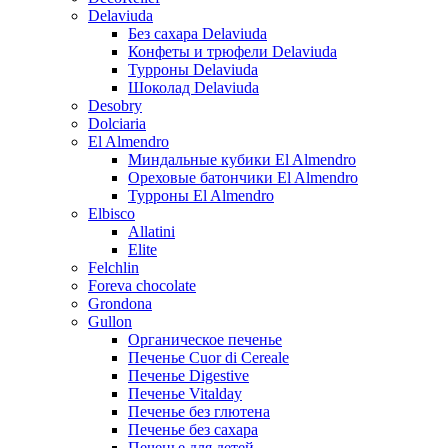
Delaviuda
Без сахара Delaviuda
Конфеты и трюфели Delaviuda
Турроны Delaviuda
Шоколад Delaviuda
Desobry
Dolciaria
El Almendro
Миндальные кубики El Almendro
Ореховые батончики El Almendro
Турроны El Almendro
Elbisco
Allatini
Elite
Felchlin
Foreva chocolate
Grondona
Gullon
Органическое печенье
Печенье Cuor di Cereale
Печенье Digestive
Печенье Vitalday
Печенье без глютена
Печенье без сахара
Печенье для детей