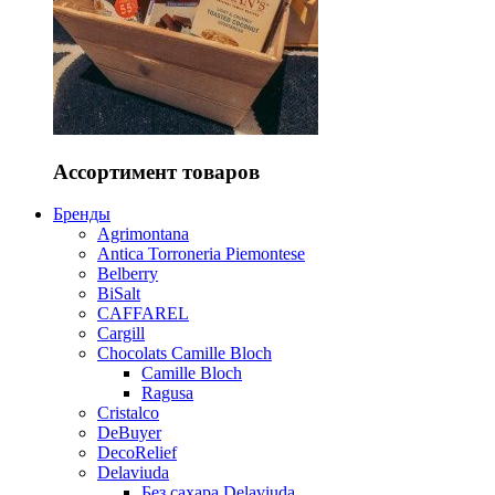
Ассортимент товаров
Бренды
Agrimontana
Antica Torroneria Piemontese
Belberry
BiSalt
CAFFAREL
Cargill
Chocolats Camille Bloch
Camille Bloch
Ragusa
Cristalco
DeBuyer
DecoRelief
Delaviuda
Без сахара Delaviuda