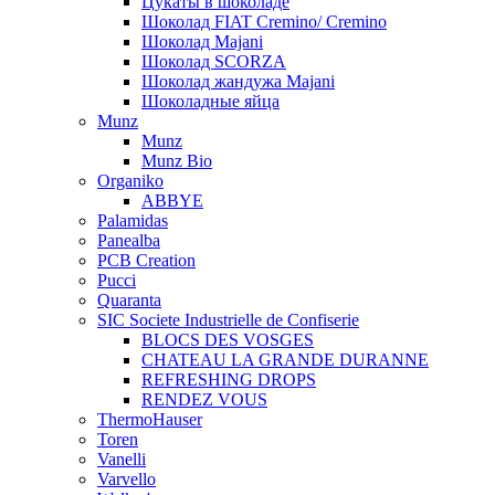
Цукаты в шоколаде
Шоколад FIAT Cremino/ Cremino
Шоколад Majani
Шоколад SCORZA
Шоколад жандужа Majani
Шоколадные яйца
Munz
Munz
Munz Bio
Organiko
ABBYE
Palamidas
Panealba
PCB Creation
Pucci
Quaranta
SIC Societe Industrielle de Confiserie
BLOCS DES VOSGES
CHATEAU LA GRANDE DURANNE
REFRESHING DROPS
RENDEZ VOUS
ThermoHauser
Toren
Vanelli
Varvello