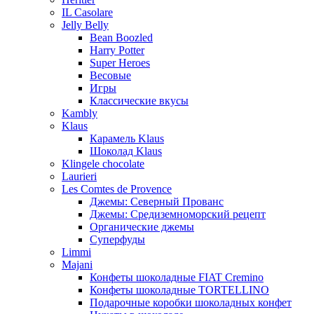
IL Casolare
Jelly Belly
Bean Boozled
Harry Potter
Super Heroes
Весовые
Игры
Классические вкусы
Kambly
Klaus
Карамель Klaus
Шоколад Klaus
Klingele chocolate
Laurieri
Les Comtes de Provence
Джемы: Северный Прованс
Джемы: Средиземноморский рецепт
Органические джемы
Суперфуды
Limmi
Majani
Конфеты шоколадные FIAT Cremino
Конфеты шоколадные TORTELLINO
Подарочные коробки шоколадных конфет