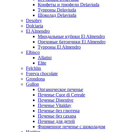
Конфеты и трюфели Delaviuda
Турроны Delaviuda
Шоколад Delaviuda
Desobry
Dolciaria
El Almendro
Миндальные кубики El Almendro
Ореховые батончики El Almendro
Турроны El Almendro
Elbisco
Allatini
Elite
Felchlin
Foreva chocolate
Grondona
Gullon
Органическое печенье
Печенье Cuor di Cereale
Печенье Digestive
Печенье Vitalday
Печенье без глютена
Печенье без сахара
Печенье для детей
Фирменное печенье с шоколадом
Heritier