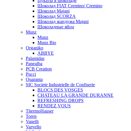
Цукаты в шоколаде
Шоколад FIAT Cremino/ Cremino
Шоколад Majani
Шоколад SCORZA
Шоколад жандужа Majani
Шоколадные яйца
Munz
Munz
Munz Bio
Organiko
ABBYE
Palamidas
Panealba
PCB Creation
Pucci
Quaranta
SIC Societe Industrielle de Confiserie
BLOCS DES VOSGES
CHATEAU LA GRANDE DURANNE
REFRESHING DROPS
RENDEZ VOUS
ThermoHauser
Toren
Vanelli
Varvello