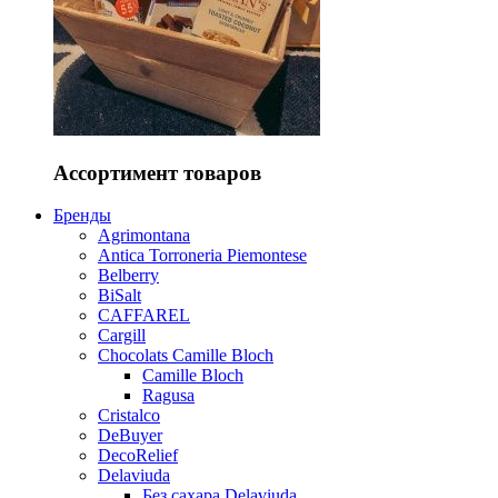
Ассортимент товаров
Бренды
Agrimontana
Antica Torroneria Piemontese
Belberry
BiSalt
CAFFAREL
Cargill
Chocolats Camille Bloch
Camille Bloch
Ragusa
Cristalco
DeBuyer
DecoRelief
Delaviuda
Без сахара Delaviuda