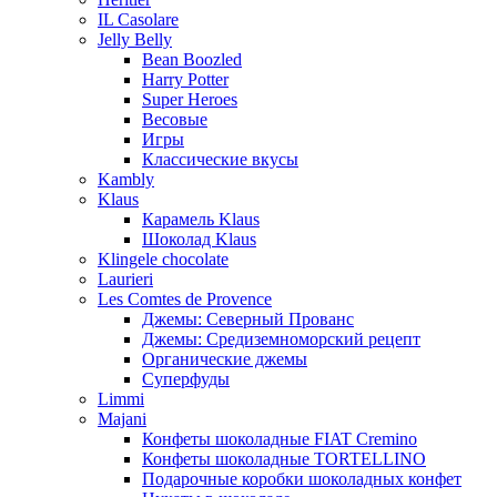
IL Casolare
Jelly Belly
Bean Boozled
Harry Potter
Super Heroes
Весовые
Игры
Классические вкусы
Kambly
Klaus
Карамель Klaus
Шоколад Klaus
Klingele chocolate
Laurieri
Les Comtes de Provence
Джемы: Северный Прованс
Джемы: Средиземноморский рецепт
Органические джемы
Суперфуды
Limmi
Majani
Конфеты шоколадные FIAT Cremino
Конфеты шоколадные TORTELLINO
Подарочные коробки шоколадных конфет