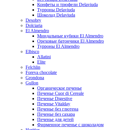
Конфеты и трюфели Delaviuda
Турроны Delaviuda
Шоколад Delaviuda
Desobry
Dolciaria
El Almendro
Миндальные кубики El Almendro
Ореховые батончики El Almendro
Турроны El Almendro
Elbisco
Allatini
Elite
Felchlin
Foreva chocolate
Grondona
Gullon
Органическое печенье
Печенье Cuor di Cereale
Печенье Digestive
Печенье Vitalday
Печенье без глютена
Печенье без сахара
Печенье для детей
Фирменное печенье с шоколадом
Heritier