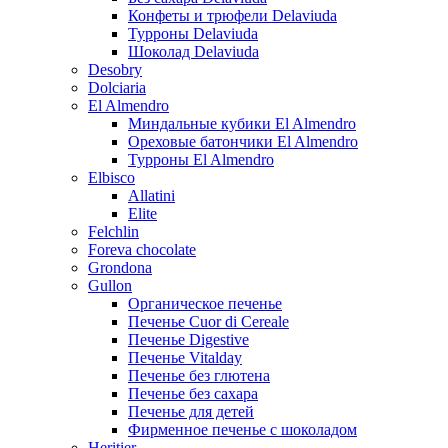
Конфеты и трюфели Delaviuda
Турроны Delaviuda
Шоколад Delaviuda
Desobry
Dolciaria
El Almendro
Миндальные кубики El Almendro
Ореховые батончики El Almendro
Турроны El Almendro
Elbisco
Allatini
Elite
Felchlin
Foreva chocolate
Grondona
Gullon
Органическое печенье
Печенье Cuor di Cereale
Печенье Digestive
Печенье Vitalday
Печенье без глютена
Печенье без сахара
Печенье для детей
Фирменное печенье с шоколадом
Heritier