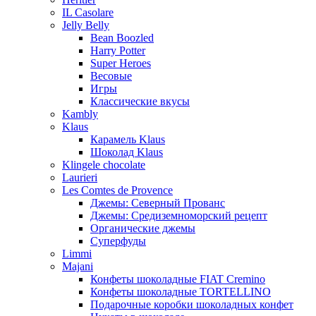
IL Casolare
Jelly Belly
Bean Boozled
Harry Potter
Super Heroes
Весовые
Игры
Классические вкусы
Kambly
Klaus
Карамель Klaus
Шоколад Klaus
Klingele chocolate
Laurieri
Les Comtes de Provence
Джемы: Северный Прованс
Джемы: Средиземноморский рецепт
Органические джемы
Суперфуды
Limmi
Majani
Конфеты шоколадные FIAT Cremino
Конфеты шоколадные TORTELLINO
Подарочные коробки шоколадных конфет