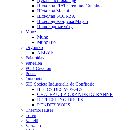
Цукаты в шоколаде
Шоколад FIAT Cremino/ Cremino
Шоколад Majani
Шоколад SCORZA
Шоколад жандужа Majani
Шоколадные яйца
Munz
Munz
Munz Bio
Organiko
ABBYE
Palamidas
Panealba
PCB Creation
Pucci
Quaranta
SIC Societe Industrielle de Confiserie
BLOCS DES VOSGES
CHATEAU LA GRANDE DURANNE
REFRESHING DROPS
RENDEZ VOUS
ThermoHauser
Toren
Vanelli
Varvello