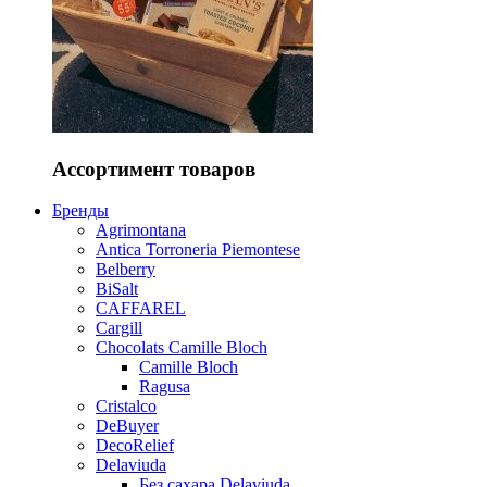
Ассортимент товаров
Бренды
Agrimontana
Antica Torroneria Piemontese
Belberry
BiSalt
CAFFAREL
Cargill
Chocolats Camille Bloch
Camille Bloch
Ragusa
Cristalco
DeBuyer
DecoRelief
Delaviuda
Без сахара Delaviuda