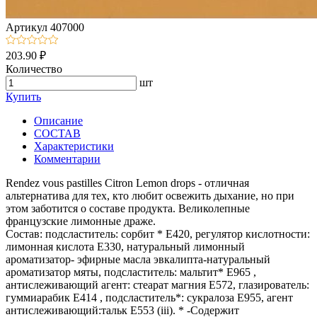
Артикул
407000
203.90 ₽
Количество
шт
Купить
Описание
СОСТАВ
Характеристики
Комментарии
Rendez vous pastilles Citron Lemon drops - отличная
альтернатива для тех, кто любит освежить дыхание, но при
этом заботится о составе продукта. Великолепные
французские лимонные драже.
Состав: подсластитель: сорбит * E420, регулятор кислотности:
лимонная кислота Е330, натуральный лимонный
ароматизатор- эфирные масла эвкалипта-натуральный
ароматизатор мяты, подсластитель: мальтит* E965 ,
антислеживающий агент: стеарат магния E572, глазирователь:
гуммиарабик E414 , подсластитель*: сукралоза E955, агент
антислеживающий:тальк E553 (iii). * -Содержит