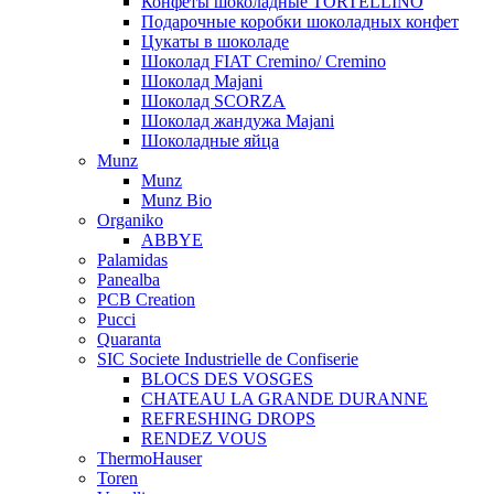
Конфеты шоколадные TORTELLINO
Подарочные коробки шоколадных конфет
Цукаты в шоколаде
Шоколад FIAT Cremino/ Cremino
Шоколад Majani
Шоколад SCORZA
Шоколад жандужа Majani
Шоколадные яйца
Munz
Munz
Munz Bio
Organiko
ABBYE
Palamidas
Panealba
PCB Creation
Pucci
Quaranta
SIC Societe Industrielle de Confiserie
BLOCS DES VOSGES
CHATEAU LA GRANDE DURANNE
REFRESHING DROPS
RENDEZ VOUS
ThermoHauser
Toren