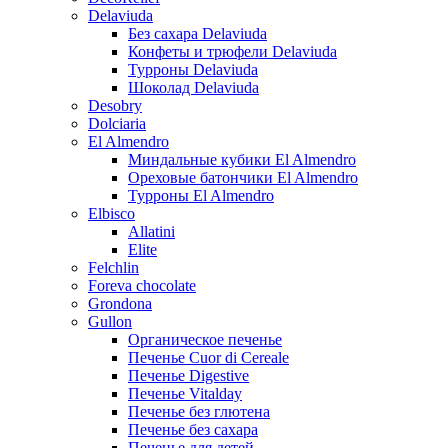
Delaviuda
Без сахара Delaviuda
Конфеты и трюфели Delaviuda
Турроны Delaviuda
Шоколад Delaviuda
Desobry
Dolciaria
El Almendro
Миндальные кубики El Almendro
Ореховые батончики El Almendro
Турроны El Almendro
Elbisco
Allatini
Elite
Felchlin
Foreva chocolate
Grondona
Gullon
Органическое печенье
Печенье Cuor di Cereale
Печенье Digestive
Печенье Vitalday
Печенье без глютена
Печенье без сахара
Печенье для детей