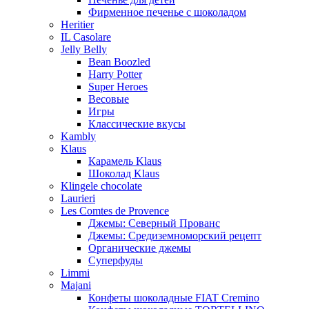
Фирменное печенье с шоколадом
Heritier
IL Casolare
Jelly Belly
Bean Boozled
Harry Potter
Super Heroes
Весовые
Игры
Классические вкусы
Kambly
Klaus
Карамель Klaus
Шоколад Klaus
Klingele chocolate
Laurieri
Les Comtes de Provence
Джемы: Северный Прованс
Джемы: Средиземноморский рецепт
Органические джемы
Суперфуды
Limmi
Majani
Конфеты шоколадные FIAT Cremino