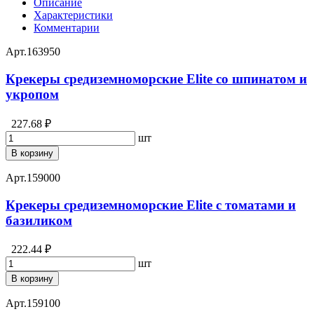
Описание
Характеристики
Комментарии
Арт.
163950
Крекеры средиземноморские Elite со шпинатом и
укропом
227.68 ₽
шт
В корзину
Арт.
159000
Крекеры средиземноморские Elite с томатами и
базиликом
222.44 ₽
шт
В корзину
Арт.
159100