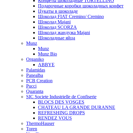
Конфеты шоколадные TORTELLINO
Подарочные коробки шоколадных конфет
Цукаты в шоколаде
Шоколад FIAT Cremino/ Cremino
Шоколад Majani
Шоколад SCORZA
Шоколад жандужа Majani
Шоколадные яйца
Munz
Munz
Munz Bio
Organiko
ABBYE
Palamidas
Panealba
PCB Creation
Pucci
Quaranta
SIC Societe Industrielle de Confiserie
BLOCS DES VOSGES
CHATEAU LA GRANDE DURANNE
REFRESHING DROPS
RENDEZ VOUS
ThermoHauser
Toren