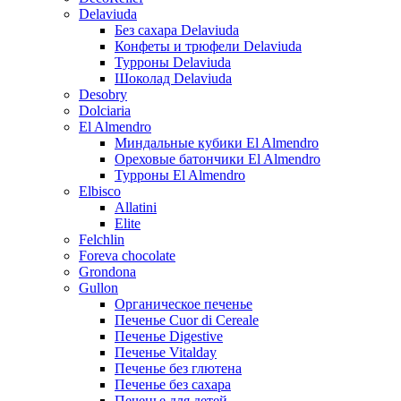
Delaviuda
Без сахара Delaviuda
Конфеты и трюфели Delaviuda
Турроны Delaviuda
Шоколад Delaviuda
Desobry
Dolciaria
El Almendro
Миндальные кубики El Almendro
Ореховые батончики El Almendro
Турроны El Almendro
Elbisco
Allatini
Elite
Felchlin
Foreva chocolate
Grondona
Gullon
Органическое печенье
Печенье Cuor di Cereale
Печенье Digestive
Печенье Vitalday
Печенье без глютена
Печенье без сахара
Печенье для детей