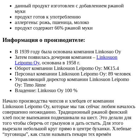
данный продукт изготовлен с добавлением ржаной
муки
продукт готов к употреблению
аллергены: рожь, пшеница, молоко
продукт содержит 66% ржаной муки
Информация о производителе:
В 1939 году была основана компания Linkosuo Oy
Затем появилась дочерняя компания –
Linkosuon
Leipomo Oy
, основана в 1958 г.
Оборот компании Linkosuon Leipomo Oy: M€15.4
Персонал компании Linkosuon Leipomo Oy: 89 человек
Управляющий директор компании Linkosuon Leipomo
Oy: Timo Jänne
Владение: Linkosuo Oy 100 %
Начало производства чипсов и хлебцев от компании
Linkosuon Leipomo Oy, которые мы так сейчас любим началось
совершенно неожиданно. Традиционный ржаной финский
хлеб после выпекания подвешивали на шест. Это делали для
того чтобы сберечь от грызунов и дать остыть. Для этого
вырезали небольшой круг прямо в центре буханки. Хлебные
“пуговицы”, как стали называть пекари тех времён