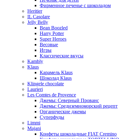
Фирменное печенье с шоколадом
Heritier
IL Casolare
Jelly Belly
Bean Boozled
Harry Potter
Super Heroes
Весовые
Игры
Классические вкусы
Kambly
Klaus
Карамель Klaus
Шоколад Klaus
Klingele chocolate
Laurieri
Les Comtes de Provence
Джемы: Северный Прованс
Джемы: Средиземноморский рецепт
Органические джемы
Суперфуды
Limmi
Majani
Конфеты шоколадные FIAT Cremino