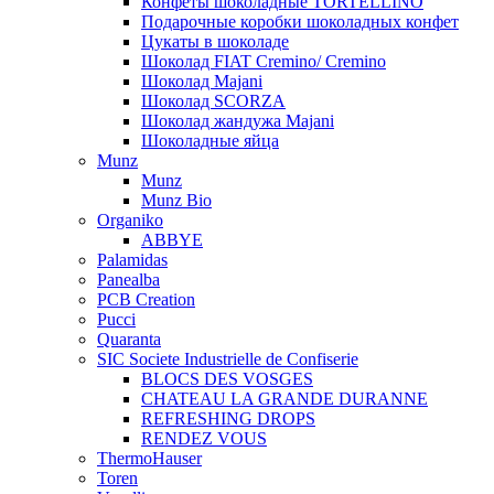
Конфеты шоколадные TORTELLINO
Подарочные коробки шоколадных конфет
Цукаты в шоколаде
Шоколад FIAT Cremino/ Cremino
Шоколад Majani
Шоколад SCORZA
Шоколад жандужа Majani
Шоколадные яйца
Munz
Munz
Munz Bio
Organiko
ABBYE
Palamidas
Panealba
PCB Creation
Pucci
Quaranta
SIC Societe Industrielle de Confiserie
BLOCS DES VOSGES
CHATEAU LA GRANDE DURANNE
REFRESHING DROPS
RENDEZ VOUS
ThermoHauser
Toren