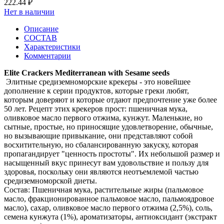
222.44 ₽
Нет в наличии
Описание
СОСТАВ
Характеристики
Комментарии
Elite Crackers Mediterranean with Sesame seeds
Элитные средиземноморские крекеры - это новейшее
дополнение к серии продуктов, которые греки любят,
которым доверяют и которые отдают предпочтение уже более
50 лет. Рецепт этих крекеров прост: пшеничная мука,
оливковое масло первого отжима, кунжут. Маленькие, но
сытные, простые, но приносящие удовлетворение, обычные,
но вызывающие привыкание, они представляют собой
восхитительную, но сбалансированную закуску, которая
пропагандирует "ценность простоты". Их небольшой размер и
насыщенный вкус принесут вам удовольствие и пользу для
здоровья, поскольку они являются неотъемлемой частью
средиземноморской диеты.
Состав: Пшеничная мука, растительные жиры (пальмовое
масло, фракционированное пальмовое масло, пальмоядровое
масло), сахар, оливковое масло первого отжима (2,5%), соль,
семена кунжута (1%), ароматизаторы, антиоксидант (экстракт