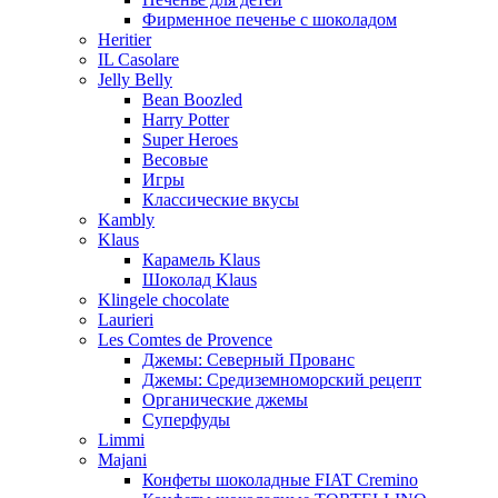
Фирменное печенье с шоколадом
Heritier
IL Casolare
Jelly Belly
Bean Boozled
Harry Potter
Super Heroes
Весовые
Игры
Классические вкусы
Kambly
Klaus
Карамель Klaus
Шоколад Klaus
Klingele chocolate
Laurieri
Les Comtes de Provence
Джемы: Северный Прованс
Джемы: Средиземноморский рецепт
Органические джемы
Суперфуды
Limmi
Majani
Конфеты шоколадные FIAT Cremino