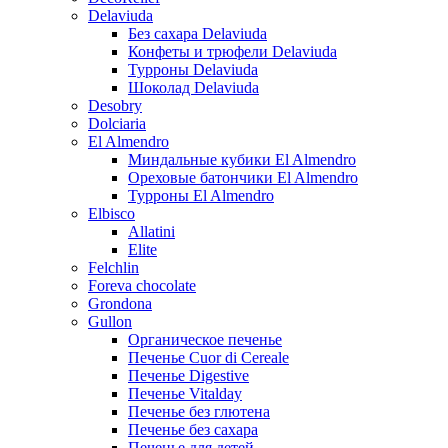
Delaviuda
Без сахара Delaviuda
Конфеты и трюфели Delaviuda
Турроны Delaviuda
Шоколад Delaviuda
Desobry
Dolciaria
El Almendro
Миндальные кубики El Almendro
Ореховые батончики El Almendro
Турроны El Almendro
Elbisco
Allatini
Elite
Felchlin
Foreva chocolate
Grondona
Gullon
Органическое печенье
Печенье Cuor di Cereale
Печенье Digestive
Печенье Vitalday
Печенье без глютена
Печенье без сахара
Печенье для детей