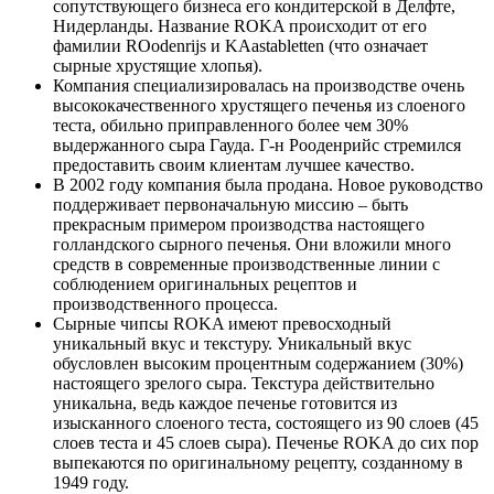
сопутствующего бизнеса его кондитерской в ​​Делфте,
Нидерланды. Название ROKA происходит от его
фамилии ROodenrijs и KAastabletten (что означает
сырные хрустящие хлопья).
Компания специализировалась на производстве очень
высококачественного хрустящего печенья из слоеного
теста, обильно приправленного более чем 30%
выдержанного сыра Гауда. Г-н Рооденрийс стремился
предоставить своим клиентам лучшее качество.
В 2002 году компания была продана. Новое руководство
поддерживает первоначальную миссию – быть
прекрасным примером производства настоящего
голландского сырного печенья. Они вложили много
средств в современные производственные линии с
соблюдением оригинальных рецептов и
производственного процесса.
Сырные чипсы ROKA имеют превосходный
уникальный вкус и текстуру. Уникальный вкус
обусловлен высоким процентным содержанием (30%)
настоящего зрелого сыра. Текстура действительно
уникальна, ведь каждое печенье готовится из
изысканного слоеного теста, состоящего из 90 слоев (45
слоев теста и 45 слоев сыра). Печенье ROKA до сих пор
выпекаются по оригинальному рецепту, созданному в
1949 году.