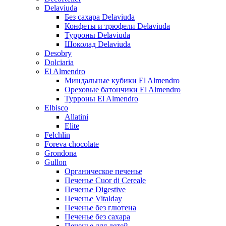
Delaviuda
Без сахара Delaviuda
Конфеты и трюфели Delaviuda
Турроны Delaviuda
Шоколад Delaviuda
Desobry
Dolciaria
El Almendro
Миндальные кубики El Almendro
Ореховые батончики El Almendro
Турроны El Almendro
Elbisco
Allatini
Elite
Felchlin
Foreva chocolate
Grondona
Gullon
Органическое печенье
Печенье Cuor di Cereale
Печенье Digestive
Печенье Vitalday
Печенье без глютена
Печенье без сахара
Печенье для детей