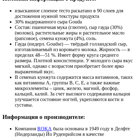
изысканное слоеное тесто раскатано в 90 слоев для
достижения нужной текстуры продукта
30% выдержанного сыра Gouda
Состав: пшеничная мука (глютен), сыр гауда (30%)
(молоко), растительные жиры и растительное масло
(рапсовое), семена кунжута (4%), соль.
Гауда (нидерл. Goudse) — твёрдый голландский сыр,
изготавливаемый из коровьего молока. Жирность — в
пределах 48—51 %. Имеет форму круга среднего
размера. Плотной консистенции. У молодого сыра вкус
мягкий, однако с возрастом приобретает более ярко
выраженный вкус.
В семенах кунжута содержится масса витаминов, таких
как витамины А, группы В, С, Е, а также важные
микроэлементы – цинк, железо, магний, фосфор,
кальций, калий. За счет высокого содержания кальция
улучшается состояние ногтей, укрепляются кости и
суставы.
Информация о производителе:
Компания
ROKA
была основана в 1949 году в Делфте
(Нидерланды) Йо Руденрийсом в качестве