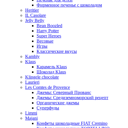
Фирменное печенье с шоколадом
Heritier
IL Casolare
Jelly Belly
Bean Boozled
Harry Potter
Super Heroes
Весовые
Игры
Классические вкусы
Kambly
Klaus
Карамель Klaus
Шоколад Klaus
Klingele chocolate
Laurieri
Les Comtes de Provence
Джемы: Северный Прованс
Джемы: Средиземноморский рецепт
Органические джемы
Суперфуды
Limmi
Majani
Конфеты шоколадные FIAT Cremino