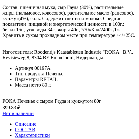
Состав: пшеничная мука, сыр Гауда (30%), растительные
жиры (пальмовое, кокосовое), растительное масло (рапсовое),
кунжут(4%), соль. Содержит глютен и молоко. Средние
показатели пищевой и энергетической ценности в 100г.:
белки 15г., углеводы 34г., жиры 40г., 570кКал/2400кДж.
Хранить в сухом прохладном месте при температуре +4/+25C.
Изготовитель: Roodenrijs Kaastabletten Industrie "ROKA" B.V.,
Revisieweg 8, 8304 BE Emmeloord, Нидерланды.
Артикул
00197А
Тип продукта
Печенье
Параметры
RETAIL
Масса нетто
80 г.
РОКА Печенье с сыром Гауда и кунжутом 80г
399.83 ₽
Нет в наличии
Описание
СОСТАВ
Характеристики