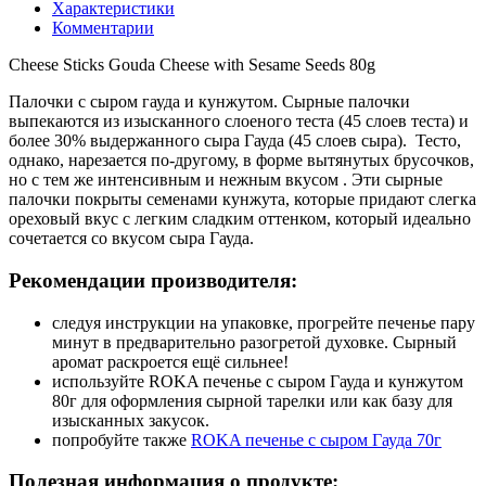
Характеристики
Комментарии
Cheese Sticks Gouda Cheese with Sesame Seeds 80g
Палочки с сыром гауда и кунжутом. Сырные палочки
выпекаются из изысканного слоеного теста (45 слоев теста) и
более 30% выдержанного сыра Гауда (45 слоев сыра). Тесто,
однако, нарезается по-другому, в форме вытянутых брусочков,
но с тем же интенсивным и нежным вкусом . Эти сырные
палочки покрыты семенами кунжута, которые придают слегка
ореховый вкус с легким сладким оттенком, который идеально
сочетается со вкусом сыра Гауда.
Рекомендации производителя:
следуя инструкции на упаковке, прогрейте печенье пару
минут в предварительно разогретой духовке. Сырный
аромат раскроется ещё сильнее!
используйте ROKA печенье с сыром Гауда и кунжутом
80г для оформления сырной тарелки или как базу для
изысканных закусок.
попробуйте также
ROKA печенье с сыром Гауда 70г
Полезная информация о продукте: