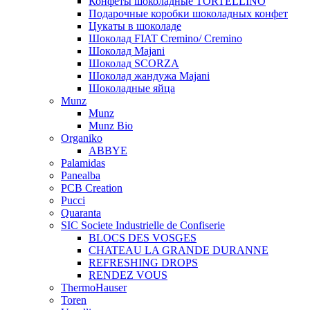
Конфеты шоколадные TORTELLINO
Подарочные коробки шоколадных конфет
Цукаты в шоколаде
Шоколад FIAT Cremino/ Cremino
Шоколад Majani
Шоколад SCORZA
Шоколад жандужа Majani
Шоколадные яйца
Munz
Munz
Munz Bio
Organiko
ABBYE
Palamidas
Panealba
PCB Creation
Pucci
Quaranta
SIC Societe Industrielle de Confiserie
BLOCS DES VOSGES
CHATEAU LA GRANDE DURANNE
REFRESHING DROPS
RENDEZ VOUS
ThermoHauser
Toren