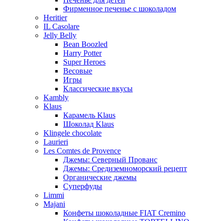
Фирменное печенье с шоколадом
Heritier
IL Casolare
Jelly Belly
Bean Boozled
Harry Potter
Super Heroes
Весовые
Игры
Классические вкусы
Kambly
Klaus
Карамель Klaus
Шоколад Klaus
Klingele chocolate
Laurieri
Les Comtes de Provence
Джемы: Северный Прованс
Джемы: Средиземноморский рецепт
Органические джемы
Суперфуды
Limmi
Majani
Конфеты шоколадные FIAT Cremino