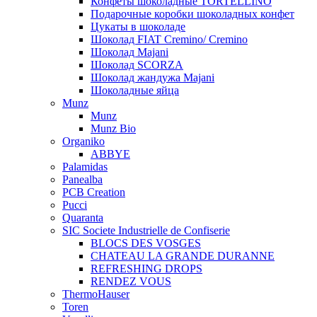
Конфеты шоколадные TORTELLINO
Подарочные коробки шоколадных конфет
Цукаты в шоколаде
Шоколад FIAT Cremino/ Cremino
Шоколад Majani
Шоколад SCORZA
Шоколад жандужа Majani
Шоколадные яйца
Munz
Munz
Munz Bio
Organiko
ABBYE
Palamidas
Panealba
PCB Creation
Pucci
Quaranta
SIC Societe Industrielle de Confiserie
BLOCS DES VOSGES
CHATEAU LA GRANDE DURANNE
REFRESHING DROPS
RENDEZ VOUS
ThermoHauser
Toren