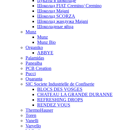
Цукаты в шоколаде
Шоколад FIAT Cremino/ Cremino
Шоколад Majani
Шоколад SCORZA
Шоколад жандужа Majani
Шоколадные яйца
Munz
Munz
Munz Bio
Organiko
ABBYE
Palamidas
Panealba
PCB Creation
Pucci
Quaranta
SIC Societe Industrielle de Confiserie
BLOCS DES VOSGES
CHATEAU LA GRANDE DURANNE
REFRESHING DROPS
RENDEZ VOUS
ThermoHauser
Toren
Vanelli
Varvello