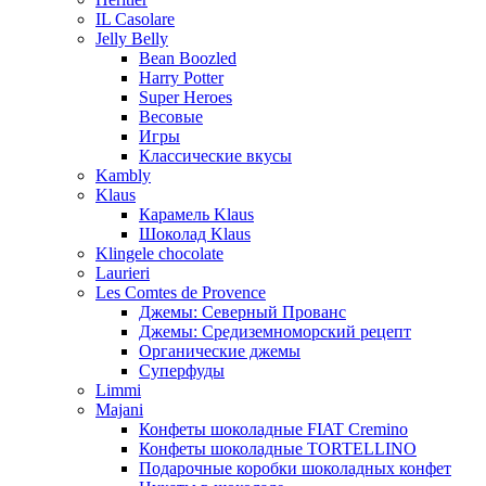
IL Casolare
Jelly Belly
Bean Boozled
Harry Potter
Super Heroes
Весовые
Игры
Классические вкусы
Kambly
Klaus
Карамель Klaus
Шоколад Klaus
Klingele chocolate
Laurieri
Les Comtes de Provence
Джемы: Северный Прованс
Джемы: Средиземноморский рецепт
Органические джемы
Суперфуды
Limmi
Majani
Конфеты шоколадные FIAT Cremino
Конфеты шоколадные TORTELLINO
Подарочные коробки шоколадных конфет