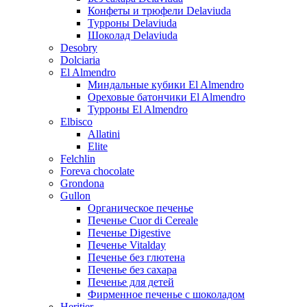
Конфеты и трюфели Delaviuda
Турроны Delaviuda
Шоколад Delaviuda
Desobry
Dolciaria
El Almendro
Миндальные кубики El Almendro
Ореховые батончики El Almendro
Турроны El Almendro
Elbisco
Allatini
Elite
Felchlin
Foreva chocolate
Grondona
Gullon
Органическое печенье
Печенье Cuor di Cereale
Печенье Digestive
Печенье Vitalday
Печенье без глютена
Печенье без сахара
Печенье для детей
Фирменное печенье с шоколадом
Heritier