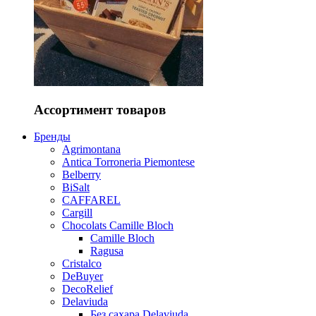
Ассортимент товаров
Бренды
Agrimontana
Antica Torroneria Piemontese
Belberry
BiSalt
CAFFAREL
Cargill
Chocolats Camille Bloch
Camille Bloch
Ragusa
Cristalco
DeBuyer
DecoRelief
Delaviuda
Без сахара Delaviuda