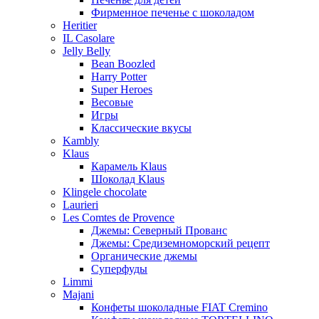
Фирменное печенье с шоколадом
Heritier
IL Casolare
Jelly Belly
Bean Boozled
Harry Potter
Super Heroes
Весовые
Игры
Классические вкусы
Kambly
Klaus
Карамель Klaus
Шоколад Klaus
Klingele chocolate
Laurieri
Les Comtes de Provence
Джемы: Северный Прованс
Джемы: Средиземноморский рецепт
Органические джемы
Суперфуды
Limmi
Majani
Конфеты шоколадные FIAT Cremino