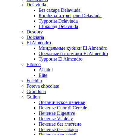
Delaviuda
Без сахара Delaviuda
Конфеты и трюфели Delaviuda
Турроны Delaviuda
Шоколад Delaviuda
Desobry
Dolciaria
El Almendro
Миндальные кубики El Almendro
Ореховые батончики El Almendro
Турроны El Almendro
Elbisco
Allatini
Elite
Felchlin
Foreva chocolate
Grondona
Gullon
Органическое печенье
Печенье Cuor di Cereale
Печенье Digestive
Печенье Vitalday
Печенье без глютена
Печенье без сахара
Печенье для детей