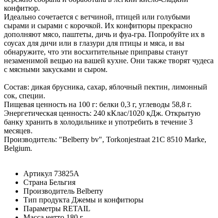
конфитюр.
Идеально сочетается с ветчиной, птицей или голубыми
сырами и сырами с корочкой. Их конфитюры прекрасно
дополняют мясо, паштеты, дичь и фуа-гра. Попробуйте их в
соусах для дичи или в глазури для птицы и мяса, и вы
обнаружите, что эти восхитительные приправы станут
незаменимой вещью на вашей кухне. Они также творят чудеса
с мясными закусками и сыром.
Состав: дикая брусника, сахар, яблочный пектин, лимонный
сок, специи.
Пищевая ценность на 100 г: белки 0,3 г, углеводы 58,8 г.
Энергетическая ценность: 240 кКлас/1020 кДж. Открытую
банку хранить в холодильнике и употребить в течение 3
месяцев.
Производитель: "Belberry bv", Torkonjestraat 21C 8510 Marke,
Belgium.
Артикул
73825А
Страна
Бельгия
Производитель
Belberry
Тип продукта
Джемы и конфитюры
Параметры
RETAIL
Масса нетто
180 г.