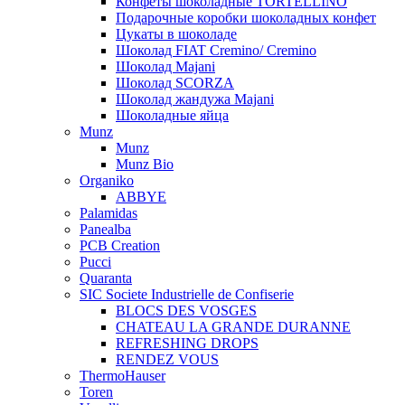
Конфеты шоколадные TORTELLINO
Подарочные коробки шоколадных конфет
Цукаты в шоколаде
Шоколад FIAT Cremino/ Cremino
Шоколад Majani
Шоколад SCORZA
Шоколад жандужа Majani
Шоколадные яйца
Munz
Munz
Munz Bio
Organiko
ABBYE
Palamidas
Panealba
PCB Creation
Pucci
Quaranta
SIC Societe Industrielle de Confiserie
BLOCS DES VOSGES
CHATEAU LA GRANDE DURANNE
REFRESHING DROPS
RENDEZ VOUS
ThermoHauser
Toren