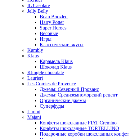
IL Casolare
Jelly Belly
Bean Boozled
Harry Potter
Super Heroes
Весовые
Игры
Классические вкусы
Kambly
Klaus
Карамель Klaus
Шоколад Klaus
Klingele chocolate
Laurieri
Les Comtes de Provence
Джемы: Северный Прованс
Джемы: Средиземноморский рецепт
Органические джемы
Суперфуды
Limmi
Majani
Конфеты шоколадные FIAT Cremino
Конфеты шоколадные TORTELLINO
Подарочные коробки шоколадных конфет