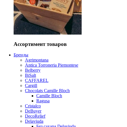
Ассортимент товаров
Бренды
Agrimontana
Antica Torroneria Piemontese
Belberry
BiSalt
CAFFAREL
Cargill
Chocolats Camille Bloch
Camille Bloch
Ragusa
Cristalco
DeBuyer
DecoRelief
Delaviuda
Без сахара Delaviuda