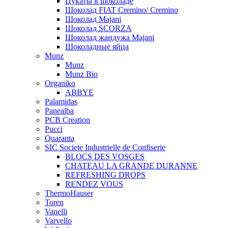
Цукаты в шоколаде
Шоколад FIAT Cremino/ Cremino
Шоколад Majani
Шоколад SCORZA
Шоколад жандужа Majani
Шоколадные яйца
Munz
Munz
Munz Bio
Organiko
ABBYE
Palamidas
Panealba
PCB Creation
Pucci
Quaranta
SIC Societe Industrielle de Confiserie
BLOCS DES VOSGES
CHATEAU LA GRANDE DURANNE
REFRESHING DROPS
RENDEZ VOUS
ThermoHauser
Toren
Vanelli
Varvello