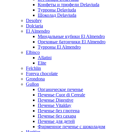
Конфеты и трюфели Delaviuda
Турроны Delaviuda
Шоколад Delaviuda
Desobry
Dolciaria
El Almendro
Миндальные кубики El Almendro
Ореховые батончики El Almendro
Турроны El Almendro
Elbisco
Allatini
Elite
Felchlin
Foreva chocolate
Grondona
Gullon
Органическое печенье
Печенье Cuor di Cereale
Печенье Digestive
Печенье Vitalday
Печенье без глютена
Печенье без сахара
Печенье для детей
Фирменное печенье с шоколадом
Heritier