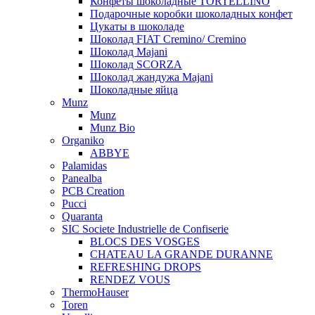
Конфеты шоколадные TORTELLINO
Подарочные коробки шоколадных конфет
Цукаты в шоколаде
Шоколад FIAT Cremino/ Cremino
Шоколад Majani
Шоколад SCORZA
Шоколад жандужа Majani
Шоколадные яйца
Munz
Munz
Munz Bio
Organiko
ABBYE
Palamidas
Panealba
PCB Creation
Pucci
Quaranta
SIC Societe Industrielle de Confiserie
BLOCS DES VOSGES
CHATEAU LA GRANDE DURANNE
REFRESHING DROPS
RENDEZ VOUS
ThermoHauser
Toren