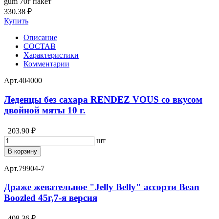
gum 70г пакет
330.38 ₽
Купить
Описание
СОСТАВ
Характеристики
Комментарии
Арт.
404000
Леденцы без сахара RENDEZ VOUS со вкусом
двойной мяты 10 г.
203.90 ₽
шт
В корзину
Арт.
79904-7
Драже жевательное "Jelly Belly" ассорти Bean
Boozled 45г,7-я версия
408.36 ₽