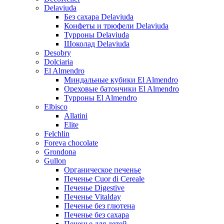
Delaviuda
Без сахара Delaviuda
Конфеты и трюфели Delaviuda
Турроны Delaviuda
Шоколад Delaviuda
Desobry
Dolciaria
El Almendro
Миндальные кубики El Almendro
Ореховые батончики El Almendro
Турроны El Almendro
Elbisco
Allatini
Elite
Felchlin
Foreva chocolate
Grondona
Gullon
Органическое печенье
Печенье Cuor di Cereale
Печенье Digestive
Печенье Vitalday
Печенье без глютена
Печенье без сахара
Печенье для детей