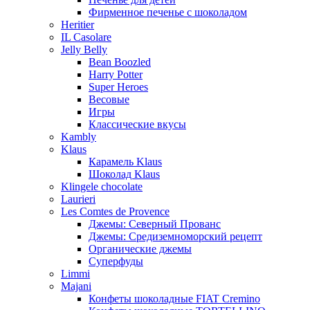
Фирменное печенье с шоколадом
Heritier
IL Casolare
Jelly Belly
Bean Boozled
Harry Potter
Super Heroes
Весовые
Игры
Классические вкусы
Kambly
Klaus
Карамель Klaus
Шоколад Klaus
Klingele chocolate
Laurieri
Les Comtes de Provence
Джемы: Северный Прованс
Джемы: Средиземноморский рецепт
Органические джемы
Суперфуды
Limmi
Majani
Конфеты шоколадные FIAT Cremino