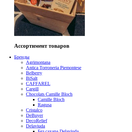
Ассортимент товаров
Бренды
Agrimontana
Antica Torroneria Piemontese
Belberry
BiSalt
CAFFAREL
Cargill
Chocolats Camille Bloch
Camille Bloch
Ragusa
Cristalco
DeBuyer
DecoRelief
Delaviuda
Без сахара Delaviuda