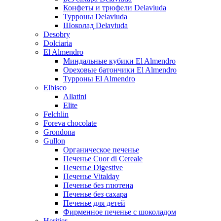
Конфеты и трюфели Delaviuda
Турроны Delaviuda
Шоколад Delaviuda
Desobry
Dolciaria
El Almendro
Миндальные кубики El Almendro
Ореховые батончики El Almendro
Турроны El Almendro
Elbisco
Allatini
Elite
Felchlin
Foreva chocolate
Grondona
Gullon
Органическое печенье
Печенье Cuor di Cereale
Печенье Digestive
Печенье Vitalday
Печенье без глютена
Печенье без сахара
Печенье для детей
Фирменное печенье с шоколадом
Heritier