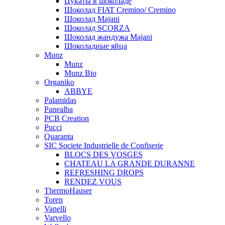
Цукаты в шоколаде
Шоколад FIAT Cremino/ Cremino
Шоколад Majani
Шоколад SCORZA
Шоколад жандужа Majani
Шоколадные яйца
Munz
Munz
Munz Bio
Organiko
ABBYE
Palamidas
Panealba
PCB Creation
Pucci
Quaranta
SIC Societe Industrielle de Confiserie
BLOCS DES VOSGES
CHATEAU LA GRANDE DURANNE
REFRESHING DROPS
RENDEZ VOUS
ThermoHauser
Toren
Vanelli
Varvello