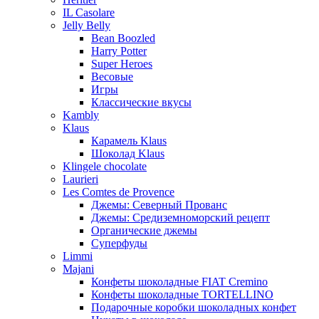
IL Casolare
Jelly Belly
Bean Boozled
Harry Potter
Super Heroes
Весовые
Игры
Классические вкусы
Kambly
Klaus
Карамель Klaus
Шоколад Klaus
Klingele chocolate
Laurieri
Les Comtes de Provence
Джемы: Северный Прованс
Джемы: Средиземноморский рецепт
Органические джемы
Суперфуды
Limmi
Majani
Конфеты шоколадные FIAT Cremino
Конфеты шоколадные TORTELLINO
Подарочные коробки шоколадных конфет