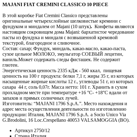
MAJANI FIAT CREMINI CLASSICO 10 PIECE
В этой коробке Fiat Cremini Classico представлены
оригинальные четырехслойные шелковистые кремини с
фундуком и миндалем от Majani (10 штук)
.
Конфеты являются
настоящим сокровищем дома Majani: бархатистое чередование
пасты из фундука и миндаля с возвышенной кремовой
текстурой, благородное и сливочное.
Состав: сахар; Фундук, миндаль, какао-масло, какао-паста,
сухое цельное МОЛОКО, эмульгатор СОЕВЫЙ лецитин,
ваниль.Может содержать следы фисташек. Не содержит
глютен.
Энергетическая ценность 2335 кДж - 560 ккал, пищевая
ценность на 100 г продукта: белки 7,1 г, жиры 35 г, из которых
насыщенные жирные кислоты 12 г., углеводы 51 г, из которых
сахара 44 г, соль 0,07г. Масса нетто: 101 г. Хранить в сухом
прохладном месте при температуре +16 °С- +18°С вдали от
запахов и прямых солнечных лучей.
Изготовитель: “MAJANI 1796 S.p.A.”. Место нахождения и
адрес места осуществления деятельности по изготовлению
продукции: Италия, MAJANI 1796 S.p.A. a Socio Unico Via
G.Brodolini, 16 Loc.Crespellano 40053 VALSAMOGGIA (BO).
Артикул
2750/12
Страна
Италия