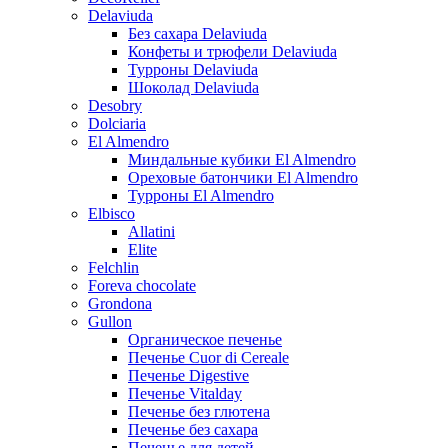
Delaviuda
Без сахара Delaviuda
Конфеты и трюфели Delaviuda
Турроны Delaviuda
Шоколад Delaviuda
Desobry
Dolciaria
El Almendro
Миндальные кубики El Almendro
Ореховые батончики El Almendro
Турроны El Almendro
Elbisco
Allatini
Elite
Felchlin
Foreva chocolate
Grondona
Gullon
Органическое печенье
Печенье Cuor di Cereale
Печенье Digestive
Печенье Vitalday
Печенье без глютена
Печенье без сахара
Печенье для детей