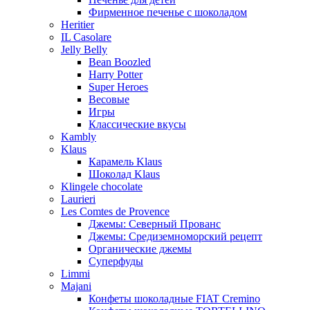
Фирменное печенье с шоколадом
Heritier
IL Casolare
Jelly Belly
Bean Boozled
Harry Potter
Super Heroes
Весовые
Игры
Классические вкусы
Kambly
Klaus
Карамель Klaus
Шоколад Klaus
Klingele chocolate
Laurieri
Les Comtes de Provence
Джемы: Северный Прованс
Джемы: Средиземноморский рецепт
Органические джемы
Суперфуды
Limmi
Majani
Конфеты шоколадные FIAT Cremino