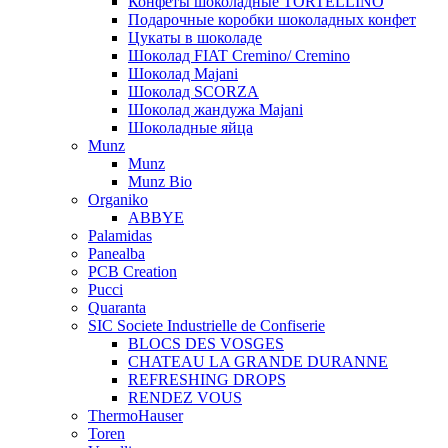
Конфеты шоколадные TORTELLINO
Подарочные коробки шоколадных конфет
Цукаты в шоколаде
Шоколад FIAT Cremino/ Cremino
Шоколад Majani
Шоколад SCORZA
Шоколад жандужа Majani
Шоколадные яйца
Munz
Munz
Munz Bio
Organiko
ABBYE
Palamidas
Panealba
PCB Creation
Pucci
Quaranta
SIC Societe Industrielle de Confiserie
BLOCS DES VOSGES
CHATEAU LA GRANDE DURANNE
REFRESHING DROPS
RENDEZ VOUS
ThermoHauser
Toren