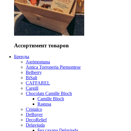
Ассортимент товаров
Бренды
Agrimontana
Antica Torroneria Piemontese
Belberry
BiSalt
CAFFAREL
Cargill
Chocolats Camille Bloch
Camille Bloch
Ragusa
Cristalco
DeBuyer
DecoRelief
Delaviuda
Без сахара Delaviuda