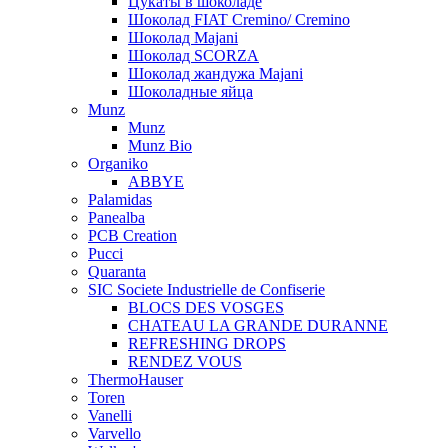
Цукаты в шоколаде
Шоколад FIAT Cremino/ Cremino
Шоколад Majani
Шоколад SCORZA
Шоколад жандужа Majani
Шоколадные яйца
Munz
Munz
Munz Bio
Organiko
ABBYE
Palamidas
Panealba
PCB Creation
Pucci
Quaranta
SIC Societe Industrielle de Confiserie
BLOCS DES VOSGES
CHATEAU LA GRANDE DURANNE
REFRESHING DROPS
RENDEZ VOUS
ThermoHauser
Toren
Vanelli
Varvello