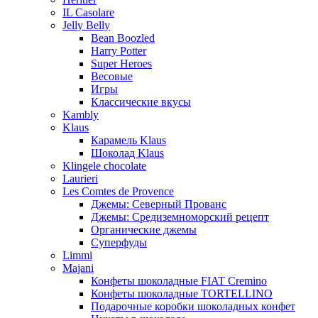
IL Casolare
Jelly Belly
Bean Boozled
Harry Potter
Super Heroes
Весовые
Игры
Классические вкусы
Kambly
Klaus
Карамель Klaus
Шоколад Klaus
Klingele chocolate
Laurieri
Les Comtes de Provence
Джемы: Северный Прованс
Джемы: Средиземноморский рецепт
Органические джемы
Суперфуды
Limmi
Majani
Конфеты шоколадные FIAT Cremino
Конфеты шоколадные TORTELLINO
Подарочные коробки шоколадных конфет