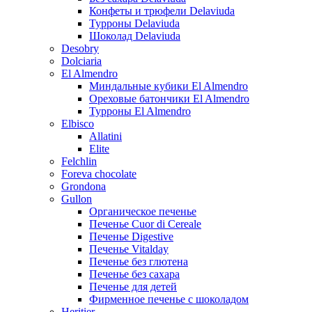
Конфеты и трюфели Delaviuda
Турроны Delaviuda
Шоколад Delaviuda
Desobry
Dolciaria
El Almendro
Миндальные кубики El Almendro
Ореховые батончики El Almendro
Турроны El Almendro
Elbisco
Allatini
Elite
Felchlin
Foreva chocolate
Grondona
Gullon
Органическое печенье
Печенье Cuor di Cereale
Печенье Digestive
Печенье Vitalday
Печенье без глютена
Печенье без сахара
Печенье для детей
Фирменное печенье с шоколадом
Heritier