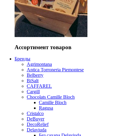
Ассортимент товаров
Бренды
Agrimontana
Antica Torroneria Piemontese
Belberry
BiSalt
CAFFAREL
Cargill
Chocolats Camille Bloch
Camille Bloch
Ragusa
Cristalco
DeBuyer
DecoRelief
Delaviuda
Без сахара Delaviuda