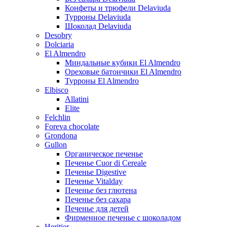
Конфеты и трюфели Delaviuda
Турроны Delaviuda
Шоколад Delaviuda
Desobry
Dolciaria
El Almendro
Миндальные кубики El Almendro
Ореховые батончики El Almendro
Турроны El Almendro
Elbisco
Allatini
Elite
Felchlin
Foreva chocolate
Grondona
Gullon
Органическое печенье
Печенье Cuor di Cereale
Печенье Digestive
Печенье Vitalday
Печенье без глютена
Печенье без сахара
Печенье для детей
Фирменное печенье с шоколадом
Heritier