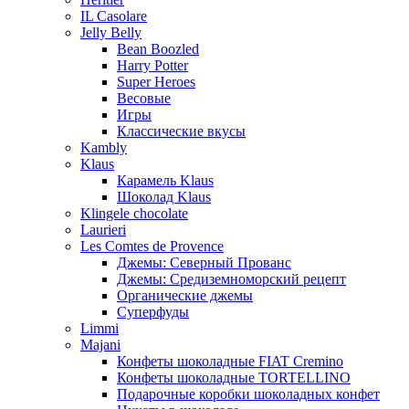
IL Casolare
Jelly Belly
Bean Boozled
Harry Potter
Super Heroes
Весовые
Игры
Классические вкусы
Kambly
Klaus
Карамель Klaus
Шоколад Klaus
Klingele chocolate
Laurieri
Les Comtes de Provence
Джемы: Северный Прованс
Джемы: Средиземноморский рецепт
Органические джемы
Суперфуды
Limmi
Majani
Конфеты шоколадные FIAT Cremino
Конфеты шоколадные TORTELLINO
Подарочные коробки шоколадных конфет