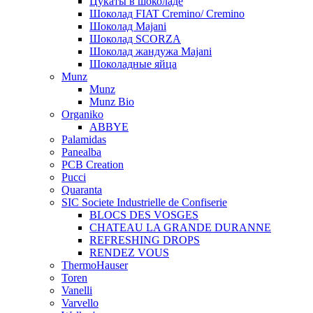
Цукаты в шоколаде
Шоколад FIAT Cremino/ Cremino
Шоколад Majani
Шоколад SCORZA
Шоколад жандужа Majani
Шоколадные яйца
Munz
Munz
Munz Bio
Organiko
ABBYE
Palamidas
Panealba
PCB Creation
Pucci
Quaranta
SIC Societe Industrielle de Confiserie
BLOCS DES VOSGES
CHATEAU LA GRANDE DURANNE
REFRESHING DROPS
RENDEZ VOUS
ThermoHauser
Toren
Vanelli
Varvello