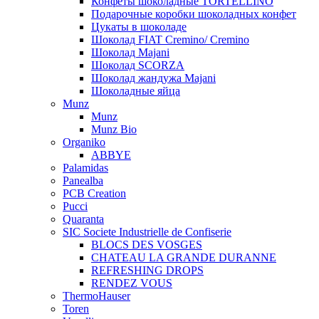
Конфеты шоколадные TORTELLINO
Подарочные коробки шоколадных конфет
Цукаты в шоколаде
Шоколад FIAT Cremino/ Cremino
Шоколад Majani
Шоколад SCORZA
Шоколад жандужа Majani
Шоколадные яйца
Munz
Munz
Munz Bio
Organiko
ABBYE
Palamidas
Panealba
PCB Creation
Pucci
Quaranta
SIC Societe Industrielle de Confiserie
BLOCS DES VOSGES
CHATEAU LA GRANDE DURANNE
REFRESHING DROPS
RENDEZ VOUS
ThermoHauser
Toren