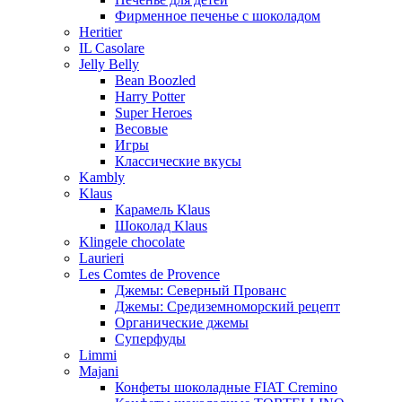
Фирменное печенье с шоколадом
Heritier
IL Casolare
Jelly Belly
Bean Boozled
Harry Potter
Super Heroes
Весовые
Игры
Классические вкусы
Kambly
Klaus
Карамель Klaus
Шоколад Klaus
Klingele chocolate
Laurieri
Les Comtes de Provence
Джемы: Северный Прованс
Джемы: Средиземноморский рецепт
Органические джемы
Суперфуды
Limmi
Majani
Конфеты шоколадные FIAT Cremino