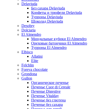
Delaviuda
Без сахара Delaviuda
Конфеты и трюфели Delaviuda
Турроны Delaviuda
Шоколад Delaviuda
Desobry
Dolciaria
El Almendro
Миндальные кубики El Almendro
Ореховые батончики El Almendro
Турроны El Almendro
Elbisco
Allatini
Elite
Felchlin
Foreva chocolate
Grondona
Gullon
Органическое печенье
Печенье Cuor di Cereale
Печенье Digestive
Печенье Vitalday
Печенье без глютена
Печенье без сахара
Печенье для детей